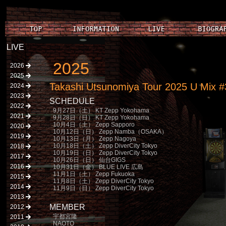
LIVE
2025
2026
2025
Takashi Utsunomiya Tour 2025 U Mix #
2024
2023
SCHEDULE
2022
9月27日（土） KT Zepp Yokohama
2021
9月28日（日） KT Zepp Yokohama
10月4日（土） Zepp Sapporo
2020
10月12日（日） Zepp Namba（OSAKA）
2019
10月13日（月） Zepp Nagoya
10月18日（土） Zepp DiverCity Tokyo
2018
10月19日（日） Zepp DiverCity Tokyo
2017
10月26日（日） 仙台GIGS
2016
10月31日（金） BLUE LIVE 広島
11月1日（土） Zepp Fukuoka
2015
11月8日（土） Zepp DiverCity Tokyo
2014
11月9日（日） Zepp DiverCity Tokyo
2013
MEMBER
2012
宇都宮隆
2011
NAOTO