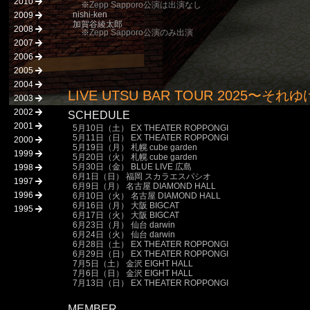
2010
※
Zepp Sapporo公演は出演なし
nishi-ken
2009
加賀谷綾太郎
2008
※
Zepp Sapporo公演のみ出演
2007
2006
2005
2004
LIVE UTSU BAR TOUR 2025
2003
2002
SCHEDULE
2001
5月10日（土） EX THEATER ROPPONGI
5月11日（日） EX THEATER ROPPONGI
2000
5月19日（月） 札幌 cube garden
1999
5月20日（火） 札幌 cube garden
5月30日（金） BLUE LIVE 広島
1998
6月1日（日） 福岡 スカラエスパシオ
1997
6月9日（月） 名古屋 DIAMOND HALL
1996
6月10日（火） 名古屋 DIAMOND HALL
6月16日（月） 大阪 BIGCAT
1995
6月17日（火） 大阪 BIGCAT
6月23日（月） 仙台 darwin
6月24日（火） 仙台 darwin
6月28日（土） EX THEATER ROPPONGI
6月29日（日） EX THEATER ROPPONGI
7月5日（土） 金沢 EIGHT HALL
7月6日（日） 金沢 EIGHT HALL
7月13日（日） EX THEATER ROPPONGI
MEMBER