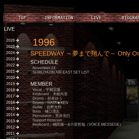
LIVE
1996
2026
2025
SPEEDWAY ～夢まで翔んで～ Only One N
2024
2023
SCHEDULE
2022
November 24
2021
SHIBUYA ON AIR EAST SET LIST
2020
MEMBER
2019
Vocal：宇都宮隆
2018
Keyboard：木根尚登
2017
Drums：杉本ゆう
2016
Drums：HATA★KEN
Guitar：岩野光邦
2015
Bass：樋口潔志
2014
Percussion：荒井克巳
Support musician
2013
Keyboard：嶋田陽一&小室哲哉（VOICE MESSEGE）
2012
2011