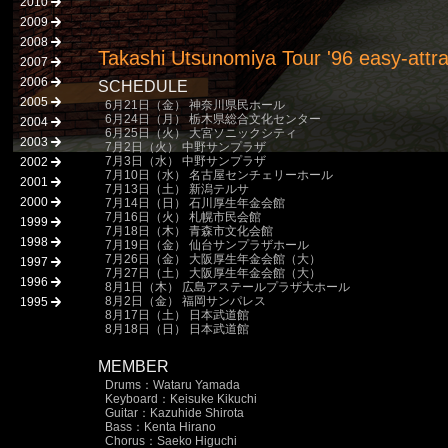
2010
2009
2008
Takashi Utsunomiya Tour '96 easy-attra
2007
2006
SCHEDULE
2005
6月21日（金） 神奈川県民ホール
6月24日（月） 栃木県総合文化センター
2004
6月25日（火） 大宮ソニックシティ
2003
7月2日（火） 中野サンプラザ
7月3日（水） 中野サンプラザ
2002
7月10日（水） 名古屋センチェリーホール
2001
7月13日（土） 新潟テルサ
2000
7月14日（日） 石川厚生年金会館
7月16日（火） 札幌市民会館
1999
7月18日（木） 青森市文化会館
1998
7月19日（金） 仙台サンプラザホール
7月26日（金） 大阪厚生年金会館（大）
1997
7月27日（土） 大阪厚生年金会館（大）
1996
8月1日（木） 広島アステールプラザ大ホール
8月2日（金） 福岡サンパレス
1995
8月17日（土） 日本武道館
8月18日（日） 日本武道館
MEMBER
Drums：Wataru Yamada
Keyboard：Keisuke Kikuchi
Guitar：Kazuhide Shirota
Bass：Kenta Hirano
Chorus：Saeko Higuchi