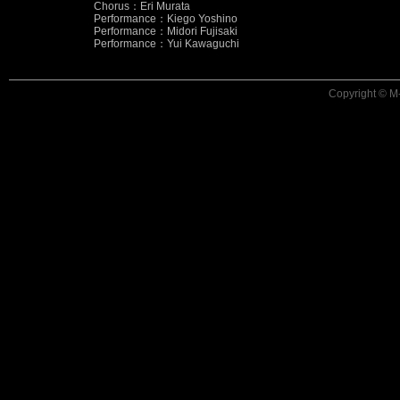
Chorus：Eri Murata
Performance：Kiego Yoshino
Performance：Midori Fujisaki
Performance：Yui Kawaguchi
Copyright © M-