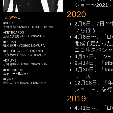
ショー〜2021
2020
U_WAVE
2月6日、7日と中
■VOCAL
宇都宮 隆 <TAKASHI UTSUNOMIYA>
ブを行う
■KEYBOARDS
4月6日〜、「LI
土橋 安騎夫
<AKIO DOBASHI>
■GUITAR
開催予定だった
野村 義男
<YOSHIO NOMURA>
ニコ生スペシャ
■CHORUS&PERFORMANCE
日永 沙絵子
<SAEKO HINAGA>
4月17日、LIVE B
■DRUMS
9月14日、「tribu
小林 香織
<KAORI KOBAYASHI>
9月30日、「tribut
■Performance
エディー
<Eddie>
リース
■Lyrics
12月28日、「
田中 花乃 <HANANO TANAKA>
ショー～」を行
2019
4月1日～、「LI