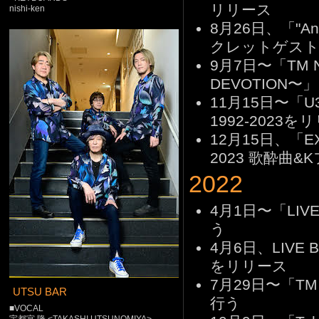
リリース
nishi-ken
8月26日、「"An
クレットゲスト
9月7日〜「TM NET
DEVOTION〜
11月15日〜「U30
1992-2023を
12月15日、「EX 
2023 歌酔曲
2022
4月1日〜「LIV
う
4月6日、LIVE Blu
をリリース
7月29日〜「TM NE
UTSU BAR
行う
■VOCAL