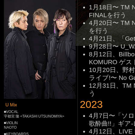
1月18日〜 TM NET
FINALを行う
4月20日〜 TM NE
を行う
4月21日、「Get W
9月28日〜 U_W
8月12日、Billboa
KOMURO ゲ
10月20日、野村義男
ライブ!〜 No Gui
12月31日、TM NE
う
2023
U Mix
■VOCAL
4月7日〜「ソロ30
宇都宮 隆 <TAKASHI UTSUNOMIYA>
歌酔曲!!」ギア
■VIOLIN
NAOTO
4月12日、LIVE Bl
■KEYBOARDS