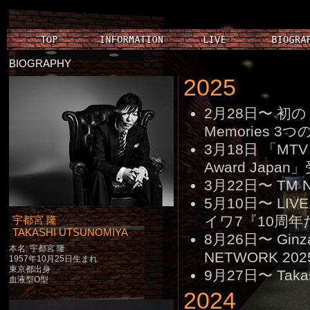
BIOGRAPHY
2025
2月28日〜 初のド
Memories
3月18日 「MTV
Award Japan
3月22日〜 TM 
5月10日〜 LIV
イワ7『10周年
宇都宮 隆
TAKASHI UTSUNOMIYA
8月26日〜 Gi
本名: 宇都宮 隆
NETWORK 20
1957年10月25日生まれ
東京都出身
9月27日〜 Takas
血液型O型
2024