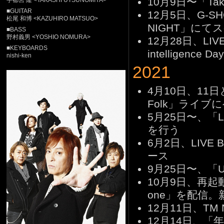
10月9日〜「Takas
宇都宮 隆 <TAKASHI UTSUNOMIYA>
■GUITAR
12月5日、G-SHOC
松尾 和博 <KAZUHIRO MATSUO>
NIGHT」に
■BASS
野村義男 <YOSHIO NOMURA>
12月28日、LIVE 
■KEYBOARDS
intelligence
nishi-ken
2021
4月10日、11日
Folk」ライブ
5月25日〜、「L
を行う
6月2日、LIVE Bl
ース
9月25日〜、「U
10月9日、再起動と
one」を配信。新
12月11日、TM N
12月14日、「