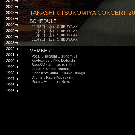
2010
2009
TAKASHI UTSUNOMIYA CONCERT 2008
2008
2007
SCHEDULE
2006
11月5日（水） SHIBUYA AX
2005
11月6日（木） SHIBUYA AX
11月8日（土） SHIBUYA AX
2004
11月9日（日） SHIBUYA AX
2003
2002
MEMBER
2001
Vocal：Takashi Utsunomiya
Keyboards：Akio Dobashi
2000
Bass&Vocal：Yasushi Ishii
1999
Guitar：Yoshio Nomura
1998
Chorusb&Guitar：Saeko Hinaga
Drums：Kaori Kobayashi
1997
Poem&Reading：Revo
1996
1995