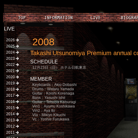
LIVE
2008
2026
2025
Takashi Utsunomiya Premium annual co
2024
2023
SCHEDULE
2022
12月23日（日） ホテル日航東京
2021
2020
MEMBER
2019
Keyboards：Akio Dobashi
Drums：Wataru Yamada
2018
Guitar：Koishi Korenaga
2017
Bass：Yasushi Ishii
2016
Guitar：Tetsuya Katsuragi
Vin1：Ayumu Koshikawa
2015
Vin2：Aya Ito
2014
Vla：Mikiyo Kikuchi
Vc：Yoshie Furukawa
2013
2012
2011